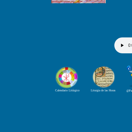
Calendario Litúrgico
Liturgia de las Horas
@Pa