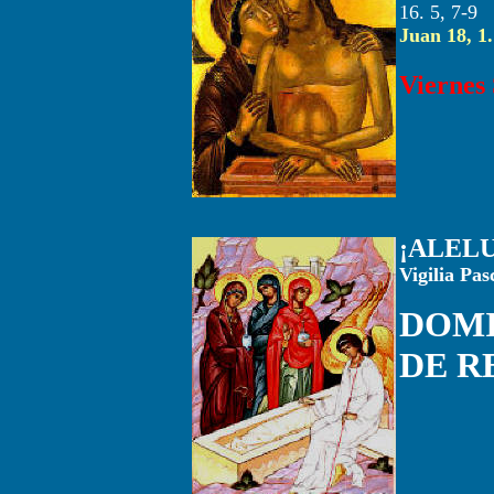
16. 5, 7-9
Juan 18, 1.
Viernes 
¡ALELU
Vigilia Pas
DOMI
DE R