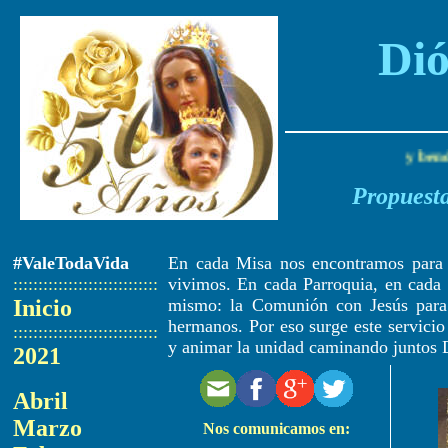
Dió
Señor es contigo; bendita tú eres entre todas las mujeres, y bendito
Propuesta
#ValeTodaVida
En cada Misa nos encontramos para c
:::::::::::::::::::::::::::::
vivimos. En cada Parroquia, en cada 
Inicio
mismo: la Comunión con Jesús para 
hermanos. Por eso surge este servicio 
:::::::::::::::::::::::::::::
y animar la unidad caminando junto
2021
Abril
Marzo
Nos comunicamos en: