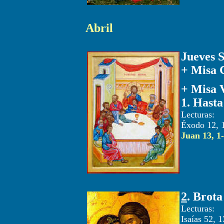
Abril
Jueves 
+
Misa 
+ Misa V
1
. Hasta
Lec
Éxodo 12, 1
Juan 13, 1
2
. Brota
Lec
Isaías 52, 